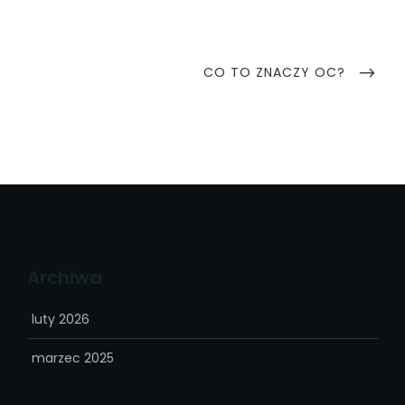
Nawigacja
wpisu
NEXT
CO TO ZNACZY OC?
POST
Archiwa
luty 2026
marzec 2025