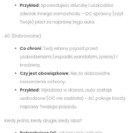
Przykład:
Spowodujesz stłuczkę i uszkodzisz
zderzak innego samochodu – OC sprawcy (czyli
Twoje) płaci za naprawę tego auta.
AC (Dobrowolne)
Co chroni:
Twój własny pojazd przed
uszkodzeniami (wypadki, wandalizm, żywioły) i
kradzieżą.
Czy jest obowiązkowe:
Nie, to dobrowolne
rozszerzenie ochrony.
Przykład:
Wjeżdżasz w drzewo, auto zostaje
uszkodzone (OC nie zadziała) – AC pokryje koszty
naprawy Twojego pojazdu.
Kiedy jedno, kiedy drugie, kiedy oba?
Potrzebujesz OC
: od razu przy zakupie