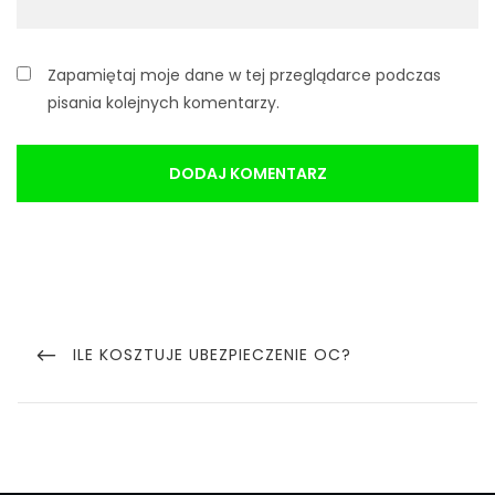
Zapamiętaj moje dane w tej przeglądarce podczas
pisania kolejnych komentarzy.
Nawigacja
wpisu
PREVIOUS
ILE KOSZTUJE UBEZPIECZENIE OC?
POST